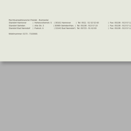
Rechtsanwaltskanzlei Preidel . Burmester
Standort Hannover
|  Hohenzollernstr. 5    | 30161 Hannover         |  Tel: 0511 - 51 52 52 60
|  Fax: 05108 - 913 57-1
Standort Gehrden          
|  Alte Str. 3
   | 30989 Gehrden/Han.  |  Tel: 05108 - 913 57-10   
|  Fax: 05108 - 913 57-1
Standort Bad Nenndorf  
|  Parkstr. 6                  | 31542 Bad Nenndorf
 |  Tel: 05723 - 91 62-59     
|  Fax: 05108 - 913 57-1
Mobilnummer: 0173 - 7102665